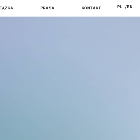
PL
EN
IĄŻKA
PRASA
KONTAKT