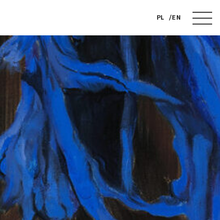
PL
EN
FUNDACJA
WYDARZENIA
KOLEKCJA
BILETY
KSIĄŻKA
PRASA
KONTAKT