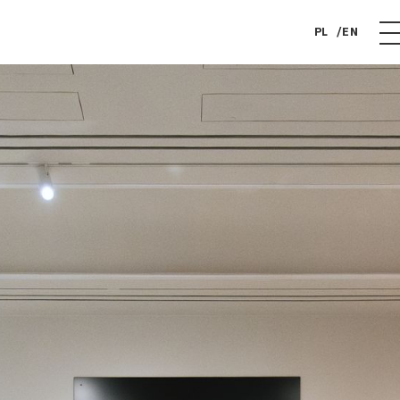
PL
EN
FOUNDATION
EVENTS
COLLECTION
TICKETS
BOOK
PRESS
CONTACT