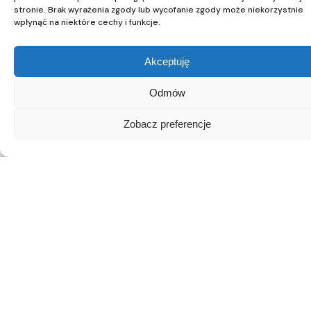
stronie. Brak wyrażenia zgody lub wycofanie zgody może niekorzystnie
See you there!
wpłynąć na niektóre cechy i funkcje.
Akceptuję
QUICK LINKS
Odmów
Visiting regulations
Collaboration
Zobacz preferencje
JOIN US
Facebook
Instagram
NEWSLETTER
Adres e-mail: