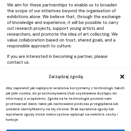
We aim for these partnerships to enable us to broaden
the scope of our initiatives beyond the organisation of
exhibitions alone. We believe that, through the exchange
of knowledge and experience, it will be possible to carry
out research projects, support young artists and
researchers, and promote the idea of art collecting. We
value collaboration based on trust, shared goals, and a
responsible approach to culture.
If you are interested in becoming a partner, please
contact us.
Zarządzaj zgodą
Aby zapewnić jak najlepsze wrażenia, korzystamy z technologii, takich
QUICK LINKS
jak pliki cookie, do przechowywania i/lub uzyskiwania dostępu do
informacji o urządzeniu. Zgoda na te technologie pozwoli nam
Visiting regulations
przetwarzać dane, takie jak zachowanie podczas przeglądania lub
Collaboration
unikalne identyfikatory na tej stronie. Brak wyrażenia zgody lub
wycofanie zgody może niekorzystnie wpłynąć na niektóre cechy i
funkcje.
JOIN US
Facebook
Instagram