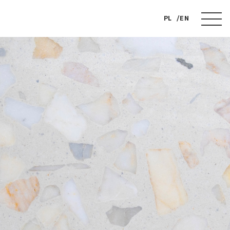
PL
EN
FOUNDATION
EVENTS
COLLECTION
TICKETS
BOOK
PRESS
CONTACT